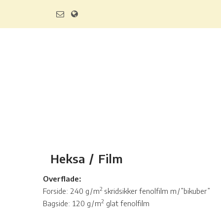
Heksa / Film
Overflade:
2
Forside: 240 g/m
skridsikker fenolfilm m/”bikuber”
2
Bagside: 120 g/m
glat fenolfilm