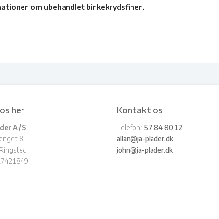
mationer om ubehandlet birkekrydsfiner.​
 os her
Kontakt os
ader A/S
Telefon:
57 84 80 12
ænget 8
allan@ja-plader.dk
Ringsted
john​@ja-plader.dk
27421849