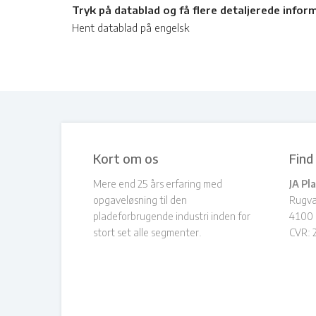
Tryk på datablad og få flere detaljerede infor
Hent datablad på engelsk
Kort om os
Find
Mere end 25 års erfaring med
JA Pl
opgaveløsning til den
Rugv
pladeforbrugende industri inden for
4100 
stort set alle segmenter.
CVR: 